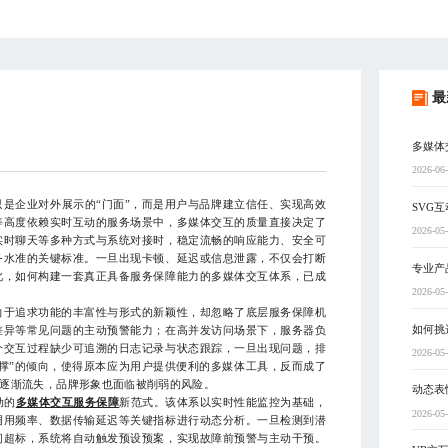
最
多媒体
2026-06
是企业对外展示的“门面”，而是用户与品牌建立信任、实现高效
SVG
等高度依赖实时互动的服务场景中，多媒体交互的质量直接决定了
2026-05
实时聊天等多种方式与系统对接时，稳定流畅的响应能力、安全可
务水准的关键标准。一旦出现卡顿、延迟或信息泄露，不仅会打断
专业产
此，如何构建一套真正具备服务保障能力的多媒体交互体系，已成
2026-05
于追求功能的丰富性与形式的新颖性，却忽略了底层服务保障机
如何挑
差异等常见问题的主动预警能力；在高并发访问场景下，服务器负
个交互过程缺少可追溯的日志记录与状态跟踪，一旦出现问题，排
2026-05
支撑”的倾向，使得原本应为用户提供便利的多媒体工具，反而成了
逐渐流失，品牌形象也面临被削弱的风险。
动态表
动的
多媒体交互服务保障
新范式。该体系以实时性能监控为基础，
2026-05
调用频率、数据传输延迟等关键指标进行动态分析。一旦检测到潜
间超标，系统将自动触发预设预案，实现故障前预警与主动干预。