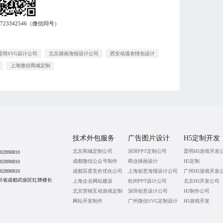
7723342546
（微信同号）
昆明SVG设计公司
北京插画海报设计公司
西安动漫表情包设计
上海微信商城定制
技术外包服务
广告图片设计
H5定制开发
北京商城定制公司
深圳PPT定制公司
昆明H5游戏开发
02890810
成都微信公众号制作
商业插画设计
H5定制
02890810
02890810
成都百度竞价优化公司
上海创意海报设计公司
广州H5游戏开发
川省成都武侯区红牌楼长
上海企业网站建设
杭州PPT设计公司
北京H5开发公司
北京营销互动游戏定制
深圳创意设计公司
H5制作公司
网站开发制作
广州微信SVG定制设计
H5游戏开发