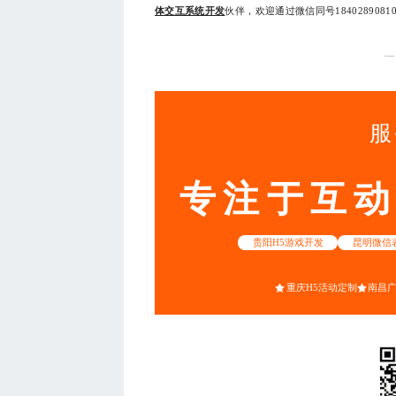
体交互系统开发
伙伴，欢迎通过微信同号1840289
—
服
专注于互
贵阳H5游戏开发
昆明微信
重庆H5活动定制
南昌