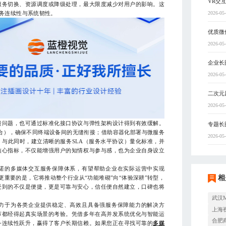
VR交
服务切换、资源调度或降级处理，最大限度减少对用户的影响。这
服务连续性与系统韧性。
2026-05
优质微
2026-05
企业长
2026-05
二次元
2026-05
问题，也可通过标准化接口协议与弹性架构设计得到有效缓解。
专题长
l API组合），确保不同终端设备间的无缝衔接；借助容器化部署与微服务
2026-05
与此同时，建立清晰的服务SLA（服务水平协议）量化标准，并
核心指标，不仅能增强用户的知情权与参与感，也为企业自身设立
的多媒体交互服务保障体系，有望帮助企业在实际运营中实现
相
。更重要的是，它将推动整个行业从“功能堆砌”向“体验深耕”转型，
受到的不仅是便捷，更是可靠与安心，信任便自然建立，口碑也将
武汉
力于为各类企业提供稳定、高效且具备强服务保障能力的解决方
上海
节都经得起真实场景的考验。凭借多年在高并发系统优化与智能运
合肥
务连续性跃升，赢得了客户长期信赖。如果您正在寻找可靠的
多媒