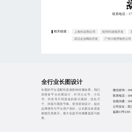
联系电话：
1
相关链接：
上海H5定制公司
杭州H5游戏开发
武汉企业网站开发
广州小程序制作公司
全行业长图设计
长图的平台适配性直接影响传播效果，我们
微信咨询：
184
深耕多平台长图设计，针对公众号、小红
联系电话：
184
书、抖音等不同渠道的展示规则，优化尺
在线沟通：
184
寸、排版与视觉节奏。坚持原创设计，贴合
公司住址：四
品牌调性与平台用户喜好，让长图在各渠道
益路13号1201
都能完美展示，最大化提升传播覆盖面与效
果。