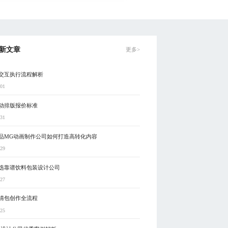
新文章
更多>
交互执行流程解析
-01
互动排版报价标准
-31
品MG动画制作公司如何打造高转化内容
-29
选靠谱饮料包装设计公司
-27
情包创作全流程
-25