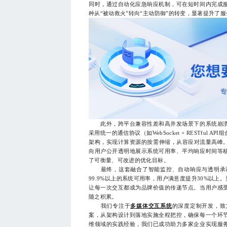
同时，通过自动化应急响应机制，可在短时间内完成
种从“被动救火”转向“主动防御”的转变，显著提升了
此外，跨平台兼容性差和高并发场景下的系统崩溃
采用统一的通信协议（如WebSocket + RESTfu
架构，实现计算资源的按需伸缩，从容应对流量高峰。
向用户公开透明地展示系统可用率、平均响应时间等
了可衡量、可改进的优化目标。
最终，这套融合了智能监控、自动响应与透明承诺
99.9%以上的系统可用率，用户满意度提升30%以上
让每一次交互都成为品牌价值的传递节点。当用户感
随之积累。
我们专注于
多媒体交互系统
的深度定制开发，致
案，从架构设计到落地实施全程把控，确保每一个环
维领域的实践经验，我们已成功助力多家企业实现服