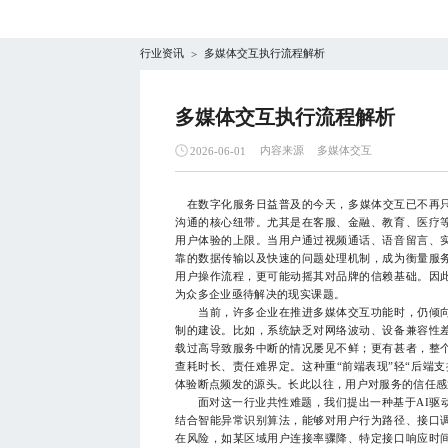
行业资讯
多媒体交互执行流程解析
>
多媒体交互执行流程解析
内容来源
多媒体交互
2026-06-01
在数字化服务日益普及的今天，多媒体交互已不再只
沟通的核心纽带。尤其是在客服、金融、教育、医疗
用户体验的上限。当用户通过视频通话、语音留言、
靠的数据传输以及快速的问题处理机制，成为衡量服
用户操作流程，更可能动摇其对品牌的信赖基础。因
为众多企业亟待解决的现实课题。
当前，许多企业在推进多媒体交互功能时，仍倾向
制的建设。比如，系统缺乏对网络波动、设备兼容性
载过高导致服务中断的情况屡见不鲜；更有甚者，整
查耗时长、责任难界定。这种重“前端表现”轻“后端
体验断点频发的源头。长此以往，用户对服务的信任感
面对这一行业共性难题，我们提出一种基于AI驱
结合智能异常识别算法，能够对用户行为路径、接口
在风险，如某区域用户连接率骤降、特定接口响应时