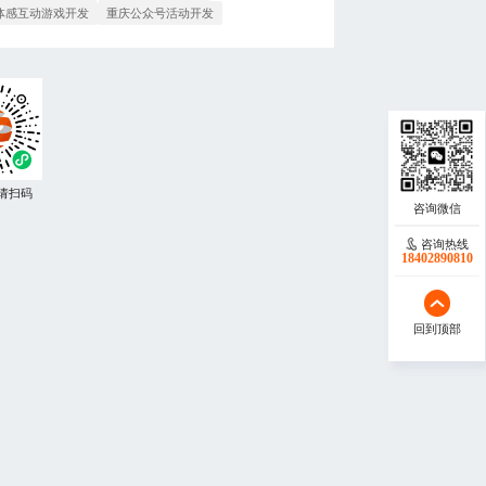
体感互动游戏开发
重庆公众号活动开发
请扫码
咨询热线
咨询热线
17723342546
18402890810
回到顶部
回到顶部