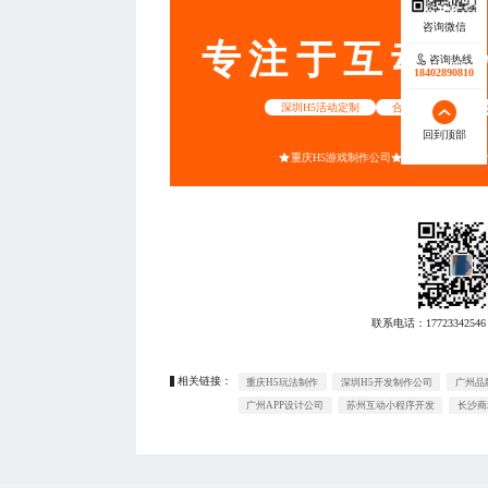
专注于互动营
咨询热线
咨询热线
17723342546
18402890810
深圳H5活动定制
合肥漫画插画设计
回到顶部
回到顶部
重庆H5游戏制作公司
西安视频课件设
联系电话：
17723342546
相关链接：
重庆H5玩法制作
深圳H5开发制作公司
广州品
广州APP设计公司
苏州互动小程序开发
长沙商