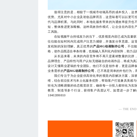
值得注意的是，相较于一线城市动辄高昂的成本投入，这类
优势。尤其对中小企业及初创品牌而言，这意味着可以以更可
代与品牌积累。与此同时，本地化服务带来的沟通效率提升也
短，整体推进更加顺畅。这种高效协作模式，让企业在内容生
工风险。
在短视频平台持续发力的当下，优质视觉内容已成为流量获取
往往能在短时间内完成用户注意力捕获，并激发分享意愿。这
发机制的深刻理解。真正优秀的
产品MG动画制作公司
，不仅
格，使作品既适合单条传播，也能融入系列化内容矩阵，助力品牌
从长远来看，未来的内容竞争将不再只是素材数量的比拼，
品牌理念、产品特性与用户认知无缝融合的动画作品，将成为真
设计又懂商业逻辑的专业团队。他们不仅是创作者，更是品牌
业务需求的
产品MG动画制作公司
，已不再是简单的外包行为，
我们专注于为企业提供高转化率的视觉内容解决方案，深耕
维，结合前沿技术与本土化服务优势，帮助客户打造兼具美感与
转化为清晰易懂的动态视觉语言，确保每一分投入都转化为实
教育、制造等多个行业，获得客户高度认可。如需进一步了解
18402890810
— THE END
服务