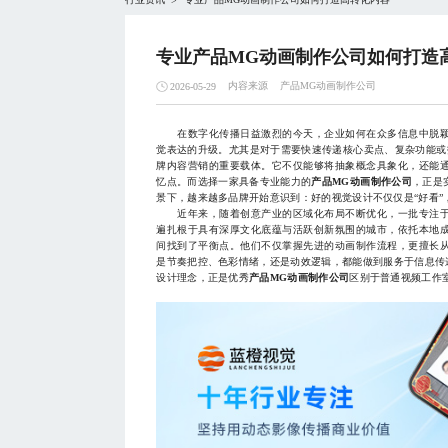
>
专业产品MG动画制作公司如何打造
内容来源
产品MG动画制作公司
2026-05-29
在数字化传播日益激烈的今天，企业如何在众多信息中脱颖
觉表达的升级。尤其是对于需要快速传递核心卖点、复杂功能或
牌内容营销的重要载体。它不仅能够将抽象概念具象化，还能
忆点。而选择一家具备专业能力的
产品MG动画制作公司
，正是
景下，越来越多品牌开始意识到：好的视觉设计不仅仅是“好看
近年来，随着创意产业的区域化布局不断优化，一批专注于
遍扎根于具有深厚文化底蕴与活跃创新氛围的城市，依托本地
间找到了平衡点。他们不仅掌握先进的动画制作流程，更擅长
是节奏把控、色彩情绪，还是动效逻辑，都能做到服务于信息传
设计理念，正是优秀
产品MG动画制作公司
区别于普通视频工作