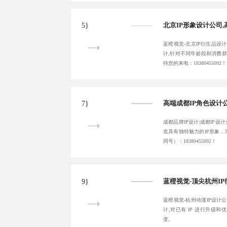
5}
蓝橙视觉-北京IP衍生品设计
计,针对不同年龄段和消费群
待您的来电：18380455092！
7}
成都品牌IP设计|成都IP设
造具有独特魅力的IP形象
同号）：18380455092！
9}
蓝橙视觉-杭州动漫IP设计公
计,对已有 IP 进行升级
变。