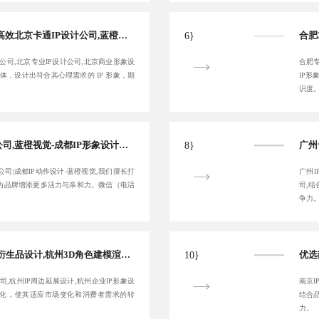
北京IP形象设计公司,高效北京卡通IP设计公司,蓝橙视觉-北京IP衍生品设计公司,北京专业IP设计公司-品质交付
6}
公司,北京专业IP设计公司,北京商业形象设
合肥专
体，设计出符合其心理需求的 IP 形象，期
IP
识度
高端成都IP角色设计公司,蓝橙视觉-成都IP形象设计公司,成都品牌IP设计-保障视觉呈现:18380455092
8}
计公司|成都IP动作设计-蓝橙视觉,我们擅长打
广州I
，为品牌增添更多活力与亲和力。微信（电话
司,
争力
蓝橙视觉-顶尖杭州IP衍生品设计,杭州3D角色建模渲染,杭州动漫IP设计公司-值得您的信赖
10}
司,杭州IP周边延展设计,杭州企业IP形象设
南京I
和优化，使其适应市场变化和消费者需求的转
结合
力。