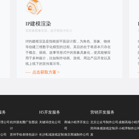
IP建模渲染
高质量图像呈现，提升视觉冲击力
IP的建模渲染是指根据平面设计图，为角色、形象、物体
等创建三维数字化模型的过程。其目的在于将原本只存在
于概念、插画、故事等形式中的形象具象化，使其能够应
用于多种媒介，比如制作动画、游戏、周边产品开发以及
线上线下的宣传展示等。
点击获取方案 >
服务
H5开发服务
营销开发服务
处理公司
杭州朋友圈广告图设
关键词优化公司
商城小程序开发公
北京公众号制作公司
成都高端小程
计
司
郑州体感游戏定制开
小程序制作公
计公司
苏州手绘表情包设计
长沙私域游戏定制
南京商城制作公司
发