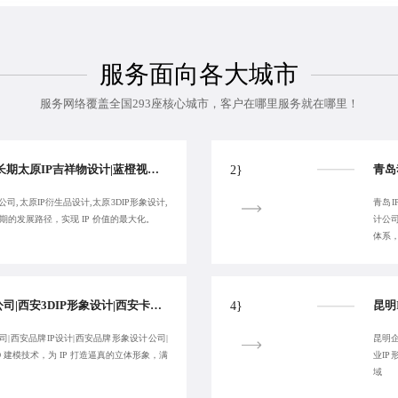
服务面向各大城市
服务网络覆盖全国293座核心城市，客户在哪里服务就在哪里！
太原吉祥物设计公司|长期太原IP吉祥物设计|蓝橙视觉-太原卡通形象设计公司|太原IP衍生品设计-服务性价比高
2}
司,太原IP衍生品设计,太原3DIP形象设计,
青岛I
长期的发展路径，实现 IP 价值的最大化。
计公司
体系，
优秀西安专业IP设计公司|西安3DIP形象设计|西安卡通IP设计公司-蓝橙视觉-融合多元风格
4}
司|西安品牌IP设计|西安品牌形象设计公司|
昆明企
D 建模技术，为 IP 打造逼真的立体形象，满
业IP
域