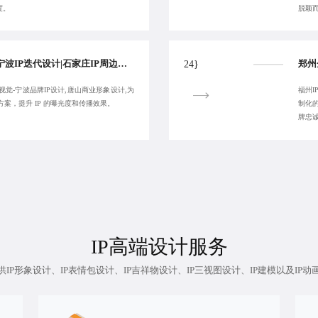
度。
脱颖
长期宁波IP动作设计|宁波IP迭代设计|石家庄IP周边延展设计|蓝橙视觉-宁波品牌IP设计-客户满意为止
24}
视觉-宁波品牌IP设计,唐山商业形象设计,为
福州I
方案，提升 IP 的曝光度和传播效果。
制化
牌忠
IP高端设计
服务
IP形象设计、IP表情包设计、IP吉祥物设计、IP三视图设计、IP建模以及IP