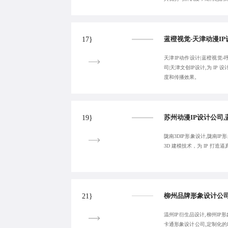
17}
天津IP动作设计|蓝橙视觉-
司|天津文创IP设计,为 IP
度和传播效果。
19}
陇南3DIP形象设计,陇南IP
3D 建模技术，为 IP 打
21}
温州IP衍生品设计,柳州IP
卡通形象设计公司,定制化的