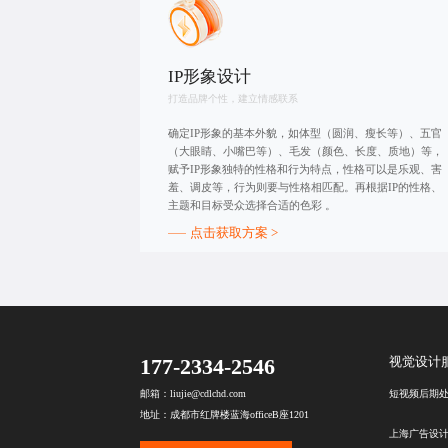
IP形象设计
打造品牌个性，建立情感联系
确定IP形象的基本外貌，如体型（圆润、瘦长等）、五官
（大眼睛、小嘴巴等）、毛发（颜色、长度、质地）等，
赋予IP形象独特的性格和行为特点，性格可以是乐观、害
羞、调皮等，行为则要与性格相匹配。再根据IP的性格、
主题和目标受众选择合适的色彩 。
点击获取方案 >
177-2334-2546
视觉设计
短视频后期
邮箱：liujie@cdlchd.com
地址：成都市红牌楼蓝海officeB座1201
上海广告设