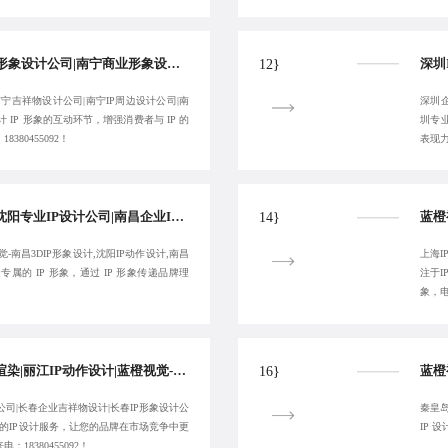
蓝橙视觉-高效南宁IP形象设计公司|南宁商业形象设计|南宁IP设计公司-提供专属服务
12}
南宁吉祥物设计公司|南宁IP周边设计公司|南
深圳企
 IP 形象的互动环节，增强消费者与 IP 的
圳专业
80455092！
表现
沈阳文创IP设计|长期沈阳专业IP设计公司|南昌企业IP形象设计-蓝橙视觉
14}
-南昌3DIP形象设计,沈阳IP动作设计,南昌
上海I
专属的 IP 形象，通过 IP 形象传递品牌理
注于
象，电
靠谱丽江3D角色建模渲染|丽江IP动作设计|蓝橙视觉-丽江IP衍生品设计公司-致力于合作共赢
16}
公司|长春企业吉祥物设计|长春IP形象设计公
秦皇岛
业的IP设计服务，让您的品牌在市场竞争中更
IP 
18380455092！