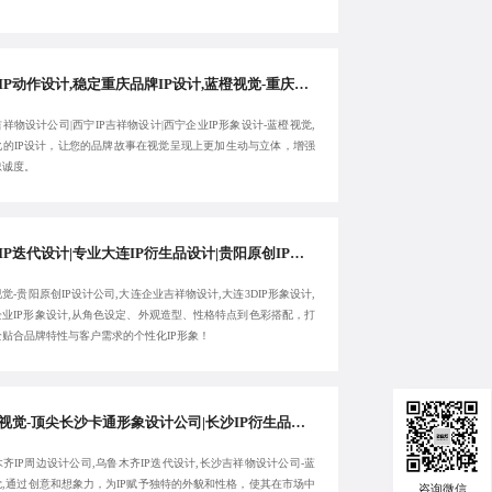
重庆IP动作设计,稳定重庆品牌IP设计,蓝橙视觉-重庆吉祥物设计公司,西宁IP吉祥物设计-10年经验
祥物设计公司|西宁IP吉祥物设计|西宁企业IP形象设计-蓝橙视觉,
化的IP设计，让您的品牌故事在视觉呈现上更加生动与立体，增强
忠诚度。
大连IP迭代设计|专业大连IP衍生品设计|贵阳原创IP设计公司|蓝橙视觉-大连企业吉祥物设计-致力于合作共赢
觉-贵阳原创IP设计公司,大连企业吉祥物设计,大连3DIP形象设计,
企业IP形象设计,从角色设定、外观造型、性格特点到色彩搭配，打
全贴合品牌特性与客户需求的个性化IP形象！
蓝橙视觉-顶尖长沙卡通形象设计公司|长沙IP衍生品设计公司|乌鲁木齐IP周边设计公司|乌鲁木齐IP迭代设计-品质交付
齐IP周边设计公司,乌鲁木齐IP迭代设计,长沙吉祥物设计公司-蓝
觉,通过创意和想象力，为IP赋予独特的外貌和性格，使其在市场中