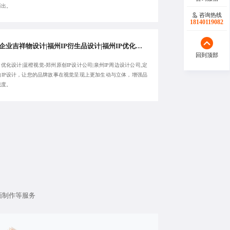
而出。
咨询热线
18140119082
郑州企业吉祥物设计|福州IP衍生品设计|福州IP优化设计-蓝橙视觉-欢迎来电:18380455092
回到顶部
P优化设计|蓝橙视觉-郑州原创IP设计公司|泉州IP周边设计公司,定
的IP设计，让您的品牌故事在视觉呈现上更加生动与立体，增强品
诚度。
动画制作等服务