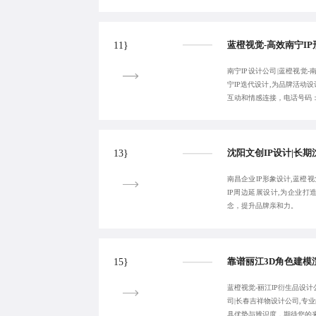
11}
南宁IP设计公司|蓝橙视觉-
宁IP迭代设计,为品牌活动设计
互动和情感连接，电话号码：183
13}
南昌企业IP形象设计,蓝橙视觉
IP周边延展设计,为企业打造
念，提升品牌亲和力。
15}
蓝橙视觉-丽江IP衍生品设计
司|长春吉祥物设计公司,专
具优势与辨识度，期待您的来电：