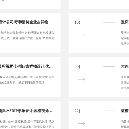
蓝橙视觉-天津动漫IP设计公司,呼和浩特企业吉祥物设计,优选天津IP动作设计,呼和浩特IP形象设计定制-让客户省心
18}
呼和浩特IP形象设计定制|天津IP角色设计公
重庆吉
 设计线上线下的宣传推广方案，提升 IP 的曝光
定制
品牌
苏州动漫IP设计公司,蓝橙视觉-苏州IP吉祥物设计,优选陇南3DIP形象设计,陇南IP形象设计公司-融合多元风格
20}
形象设计公司,苏州品牌IP设计-蓝橙视觉,运用
蓝橙视
造逼真的立体形象，满足不同场景的需求。
贵阳
造完
柳州品牌形象设计公司|温州3DIP形象设计|蓝橙视觉-长期温州IP衍生品设计-彰显品牌个性:18380455092
22}
形象设计公司,蓝橙视觉-温州IP迭代设计,武汉
乌鲁木
IP设计，让您的品牌故事在视觉呈现上更加
橙视