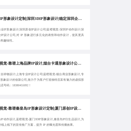
深圳IP形象设计定制|深圳3DIP形象设计|稳定深圳企业IP形象设计-蓝橙视觉-专注定制
业IP形象设计|深圳原创IP设计公司|蓝橙视觉-深圳IP动作设计|深
IP设计公司,对 IP 形象进行多元化的表情和动作设计，使其更具
力和趣味性。
蓝橙视觉-靠谱上海品牌IP设计,烟台卡通形象设计公司,上海IP吉祥物设计,上海专业IP设计公司-专注定制
P吉祥物设计|上海专业IP设计公司|蓝橙视觉-烟台商业形象设计,专
IP形象设计的创新公司,致力于为客户打造独特且富有魅力的虚拟形
话号码：18380455092！
蓝橙视觉-靠谱秦皇岛IP形象设计定制|厦门原创IP设计公司|秦皇岛IP动作设计|厦门3DIP形象设计-值得您的信赖
IP动作设计,蓝橙视觉-厦门3DIP形象设计,秦皇岛IP衍生品设计,为
设计线上线下的宣传推广方案，提升 IP 的曝光度和传播效果。